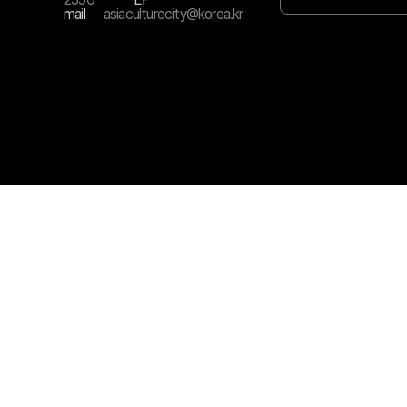
mail
asiaculturecity@korea.kr