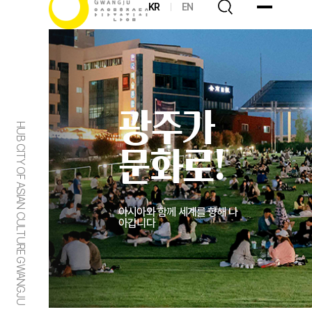
KR
EN
광주가
HUB CITY OF ASIAN CULTURE GWANGJU
문화로!
아시아와 함께 세계를 향해 나
아갑니다