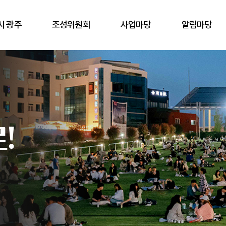
시 광주
조성위원회
사업마당
알림마당
!