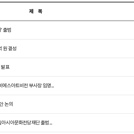
제 목
’ 출범
 원 결성
 발표
에스아트비전 부사장 임명...
안 논의
아시아문화전당재단 출범...