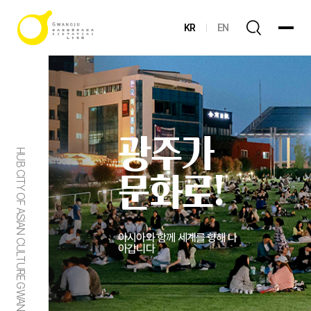
KR
EN
광주가
HUB CITY OF ASIAN CULTURE GWANGJU
문화로!
아시아와 함께 세계를 향해 나
아갑니다