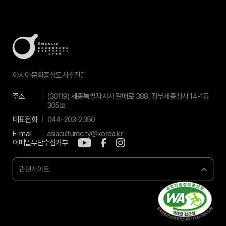
아시아문화중심도시추진단
주소
(30119) 세종특별자치시 갈매로 388, 정부세종청사 14-1동
305호
대표전화
044-203-2350
E-mail
asiaculturecity@korea.kr
이메일무단수집거부
관련사이트