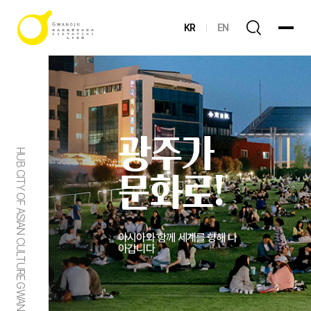
KR
EN
광주가
HUB CITY OF ASIAN CULTURE GWANGJU
문화로!
아시아와 함께 세계를 향해 나
아갑니다