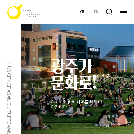
KR
EN
광주가
HUB CITY OF ASIAN CULTURE GWANGJU
문화로!
아시아와 함께 세계를 향해 나
아갑니다