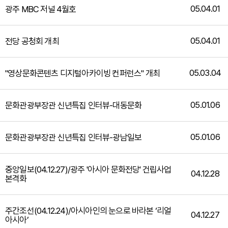
05.04.01
광주 MBC 저널 4월호
05.04.01
전당 공청회 개최
05.03.04
"영상문화콘텐츠 디지털아카이빙 컨퍼런스" 개최
05.01.06
문화관광부장관 신년특집 인터뷰-대동문화
05.01.06
문화관광부장관 신년특집 인터뷰-광남일보
중앙일보(04.12.27)/광주 '아시아 문화전당' 건립사업
04.12.28
본격화
주간조선(04.12.24)/아시아인의 눈으로 바라본 ‘리얼
04.12.27
아시아’