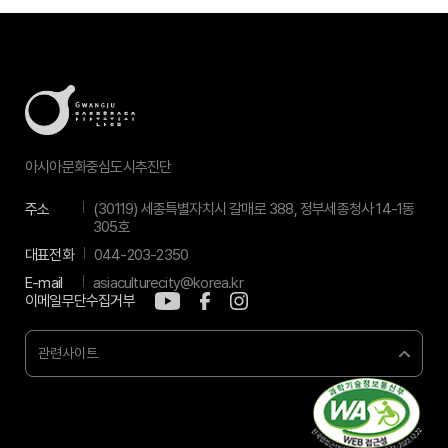
아시아문화중심도시추진단
주소
(30119) 세종특별자치시 갈매로 388, 정부세종청사 14-1동
305호
대표전화
044-203-2350
E-mail
asiaculturecity@korea.kr
이메일무단수집거부
관련사이트