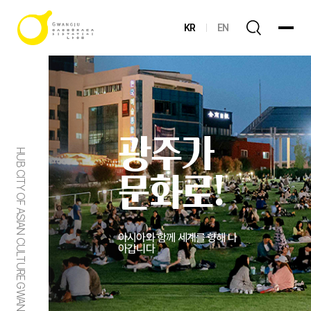
KR
EN
광주가
HUB CITY OF ASIAN CULTURE GWANGJU
문화로!
아시아와 함께 세계를 향해 나
아갑니다