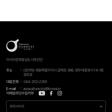
아시아문화중심도시추진단
주소
(30119) 세종특별자치시 갈매로 388, 정부세종청사 14-1동
305호
대표전화
044-203-2350
E-mail
asiaculturecity@korea.kr
이메일무단수집거부
관련사이트