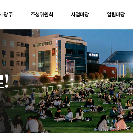
시 광주
조성위원회
사업마당
알림마당
!