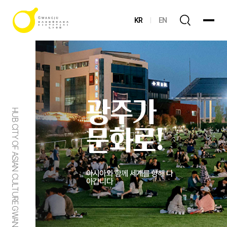
KR
EN
광주가
HUB CITY OF ASIAN CULTURE GWANGJU
문화로!
아시아와 함께 세계를 향해 나
아갑니다