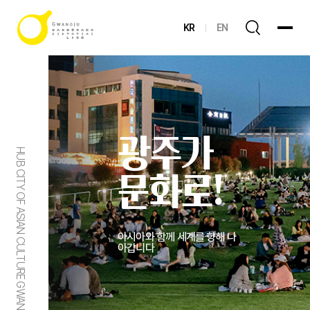
KR
EN
광주가
HUB CITY OF ASIAN CULTURE GWANGJU
문화로!
아시아와 함께 세계를 향해 나
아갑니다