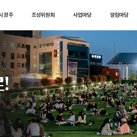
시 광주
조성위원회
사업마당
알림마당
!