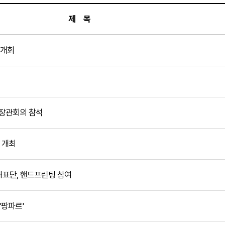
제 목
 개회
문화장관회의 참석
의 개최
 대표단, 핸드프린팅 참여
'팡파르'