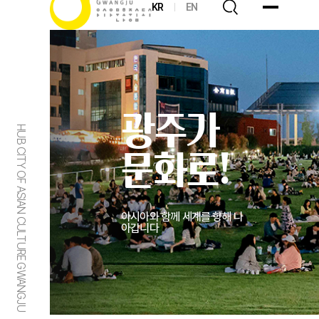
KR
EN
광주가
HUB CITY OF ASIAN CULTURE GWANGJU
문화로!
아시아와 함께 세계를 향해 나
아갑니다