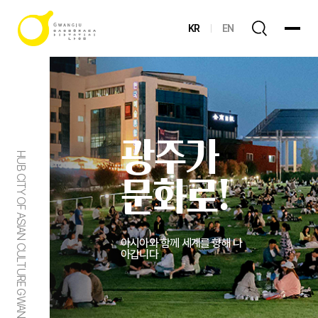
KR
EN
광주가
HUB CITY OF ASIAN CULTURE GWANGJU
문화로!
아시아와 함께 세계를 향해 나
아갑니다