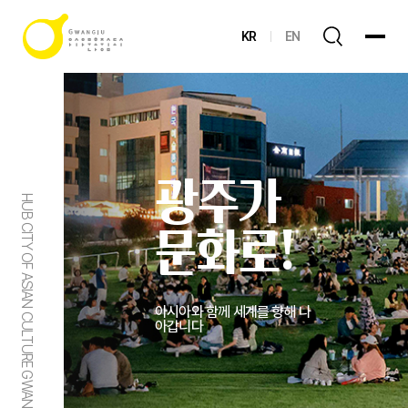
KR
EN
광주가
HUB CITY OF ASIAN CULTURE GWANGJU
문화로!
아시아와 함께 세계를 향해 나
아갑니다