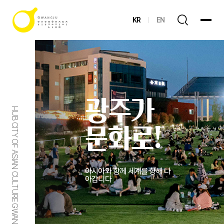
KR
EN
광주가
HUB CITY OF ASIAN CULTURE GWANGJU
문화로!
아시아와 함께 세계를 향해 나
아갑니다