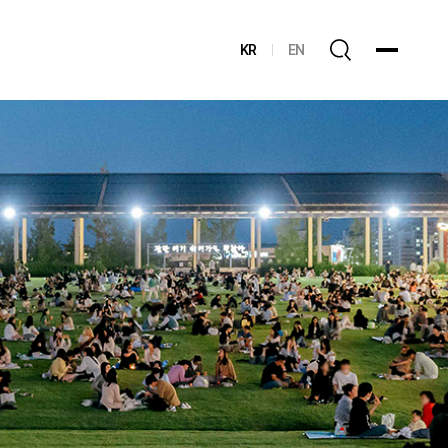
KR
EN