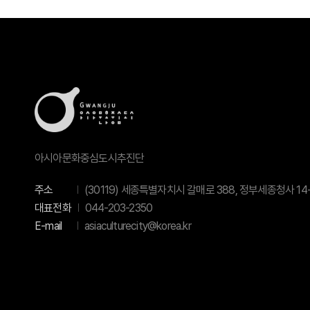
아시아문화중심도시추진단
주소
(30119) 세종특별자치시 갈매로 388, 정부세종청사 14-
대표전화
044-203-2350
E-mail
asiaculturecity@korea.kr