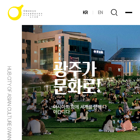
KR
EN
광주가
HUB CITY OF ASIAN CULTURE GWANGJU
문화로!
아시아와 함께 세계를 향해 나
아갑니다