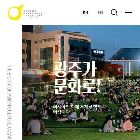
KR
EN
광주가
HUB CITY OF ASIAN CULTURE GWANGJU
문화로!
아시아와 함께 세계를 향해 나
아갑니다