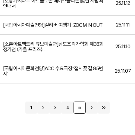
[호랑가시나무 아트플로곤 베이스플라곤]낯선 사람의
25.11.12
안내서
25.11.11
[국립아시아예술전당]걸리버 여행기: ZOOM IN OUT
[소촌아트팩토리 큐브미술관]남도조각가협회 제38회
25.11.10
정기전 〈가을 프리즈〉...
[국립아시아문화전당]ACC 수요극장 ‘접시꽃 길 85번
25.11.07
지’
1
2
3
4
5