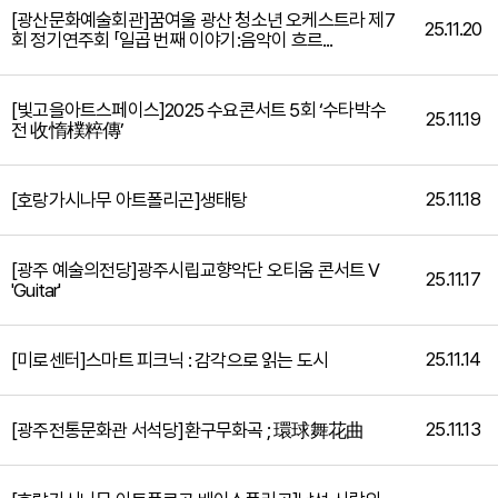
[광산문화예술회관]꿈여울 광산 청소년 오케스트라 제7
25.11.20
회 정기연주회 「일곱 번째 이야기:음악이 흐르...
[빛고을아트스페이스]2025 수요콘서트 5회 ‘수타박수
25.11.19
전 收惰樸粹傳’
25.11.18
[호랑가시나무 아트폴리곤]생태탕
[광주 예술의전당]광주시립교향악단 오티움 콘서트 Ⅴ
25.11.17
'Guitar'
25.11.14
[미로센터]스마트 피크닉 : 감각으로 읽는 도시
25.11.13
[광주전통문화관 서석당]환구무화곡 ; 環球舞花曲