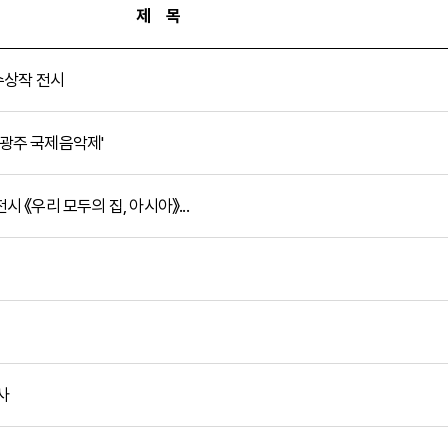
제 목
수상작 전시
 광주 국제음악제'
《우리 모두의 집, 아시아》...
사