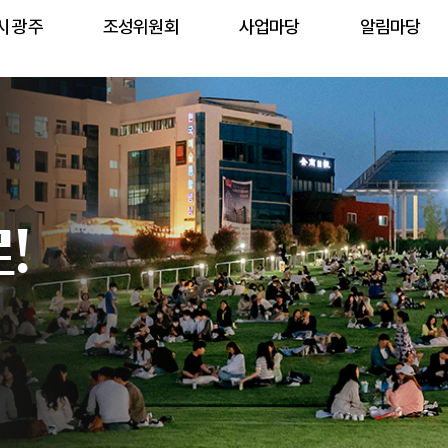
시 광주
조성위원회
사업마당
알림마당
!