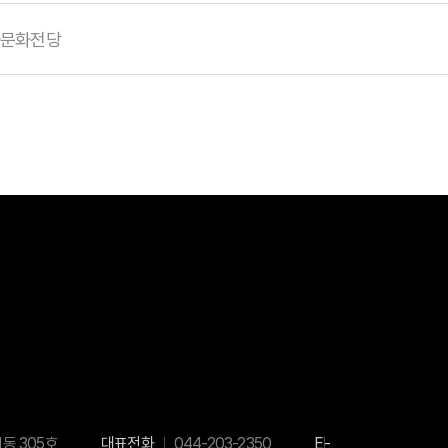
아문화전당
1동 305호
대표전화
044-203-2350
E-