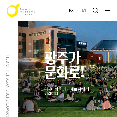
KR
EN
광주가
HUB CITY OF ASIAN CULTURE GWANGJU
문화로!
아시아와 함께 세계를 향해 나
아갑니다