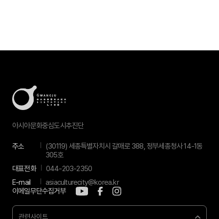
아시아문화중심도시추진단
주소
(30119) 세종특별자치시 갈매로 388, 정부세종청사 14-1동
305호
대표전화
044-203-2350
E-mail
asiaculturecity@korea.kr
이메일무단수집거부
관련사이트