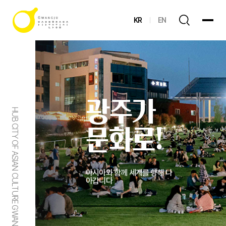
KR
EN
광주가
HUB CITY OF ASIAN CULTURE GWANGJU
문화로!
아시아와 함께 세계를 향해 나
아갑니다