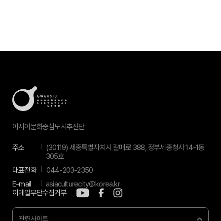
아시아문화중심도시추진단
주소
(30119) 세종특별자치시 갈매로 388, 정부세종청사 14-1동
305호
대표전화
044-203-2350
E-mail
asiaculturecity@korea.kr
이메일무단수집거부
관련사이트