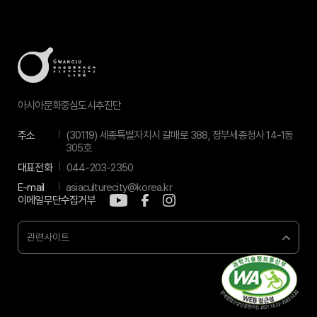
아시아문화중심도시추진단
주소
(30119) 세종특별자치시 갈매로 388, 정부세종청사 14-1동
305호
대표전화
044-203-2350
E-mail
asiaculturecity@korea.kr
이메일무단수집거부
관련사이트