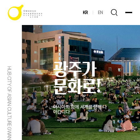
KR
EN
광주가
HUB CITY OF ASIAN CULTURE GWANGJU
문화로!
아시아와 함께 세계를 향해 나
아갑니다