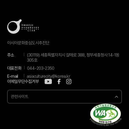
아시아문화중심도시추진단
주소
(30119) 세종특별자치시 갈매로 388, 정부세종청사 14-1동
305호
대표전화
044-203-2350
E-mail
asiaculturecity@korea.kr
이메일무단수집거부
관련사이트