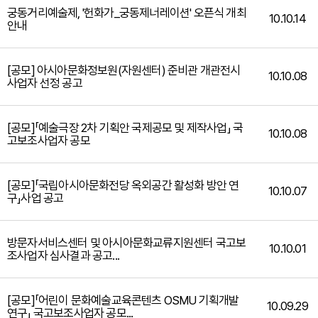
궁동거리예술제, '헌화가_궁동제너레이션' 오픈식 개최
10.10.14
안내
[공모] 아시아문화정보원(자원센터) 준비관 개관전시
10.10.08
사업자 선정 공고
[공모]「예술극장 2차 기획안 국제공모 및 제작사업」 국
10.10.08
고보조사업자 공모
[공모]「국립아시아문화전당 옥외공간 활성화 방안 연
10.10.07
구」사업 공고
방문자서비스센터 및 아시아문화교류지원센터 국고보
10.10.01
조사업자 심사결과 공고...
[공모]「어린이 문화예술교육콘텐츠 OSMU 기획개발
10.09.29
연구」 국고보조사업자 공모...