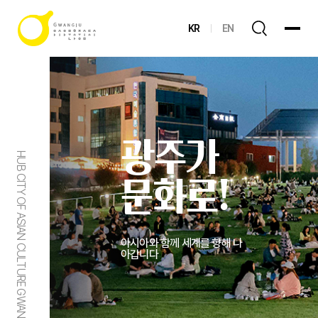
KR
EN
광주가
HUB CITY OF ASIAN CULTURE GWANGJU
문화로!
아시아와 함께 세계를 향해 나
아갑니다