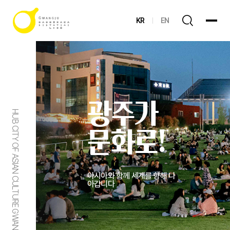
KR
EN
광주가
HUB CITY OF ASIAN CULTURE GWANGJU
문화로!
아시아와 함께 세계를 향해 나
아갑니다