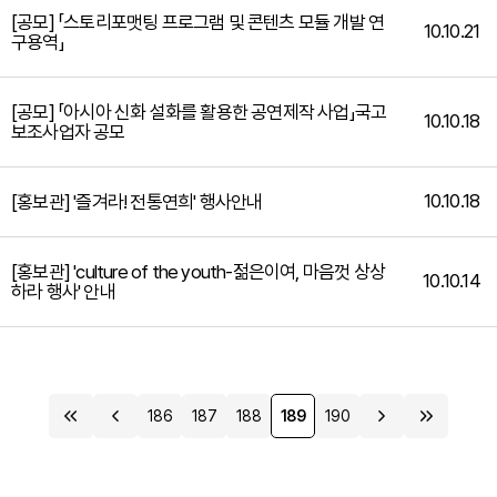
[공모] 「스토리포맷팅 프로그램 및 콘텐츠 모듈 개발 연
10.10.21
구용역」
[공모] 「아시아 신화 설화를 활용한 공연제작 사업」국고
10.10.18
보조사업자 공모
10.10.18
[홍보관] '즐겨라! 전통연희' 행사안내
[홍보관] 'culture of the youth-젊은이여, 마음껏 상상
10.10.14
하라 행사' 안내
186
187
188
189
190