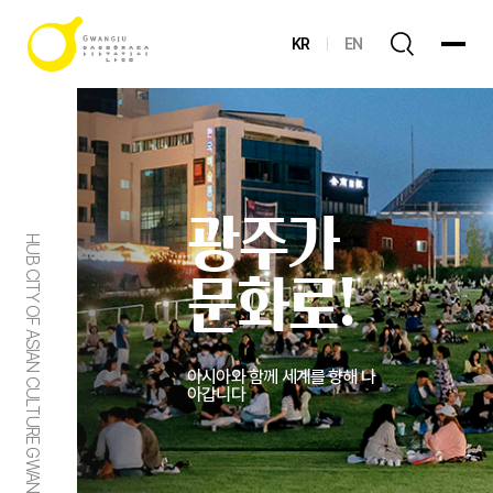
KR
EN
광주가
HUB CITY OF ASIAN CULTURE GWANGJU
문화로!
아시아와 함께 세계를 향해 나
아갑니다