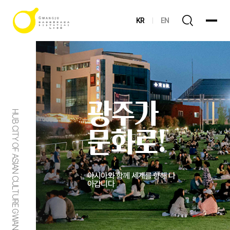
KR
EN
광주가
HUB CITY OF ASIAN CULTURE GWANGJU
문화로!
아시아와 함께 세계를 향해 나
아갑니다