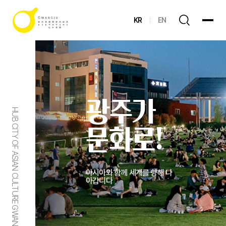
KR
EN
광주가
HUB CITY OF ASIAN CULTURE GWANGJU
문화로!
아시아와 함께 세계를 향해 나
아갑니다