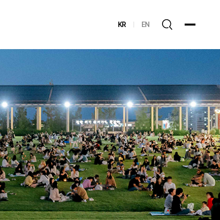
KR
EN