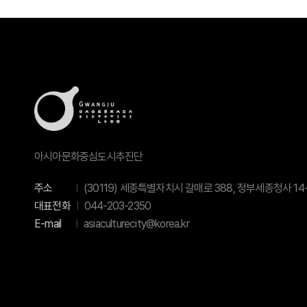
아시아문화중심도시추진단
주소
(30119) 세종특별자치시 갈매로 388, 정부세종청사 14-
대표전화
044-203-2350
E-mail
asiaculturecity@korea.kr