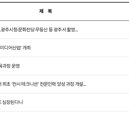
제 목
’…광주시청·문화전당·무등산 등 광주서 촬영...
 ‘미디어산업’ 개최
교육과정 운영
 최초 ‘전시 테크니션’ 전문인력 양성 과정 개설...
창조 심장된다니