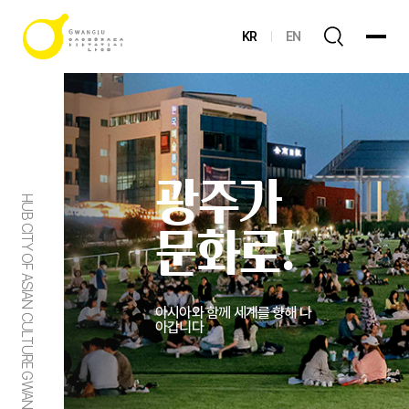
KR
EN
광주가
HUB CITY OF ASIAN CULTURE GWANGJU
문화로!
아시아와 함께 세계를 향해 나
아갑니다