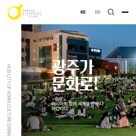
KR
EN
광주가
HUB CITY OF ASIAN CULTURE GWANGJU
문화로!
아시아와 함께 세계를 향해 나
아갑니다