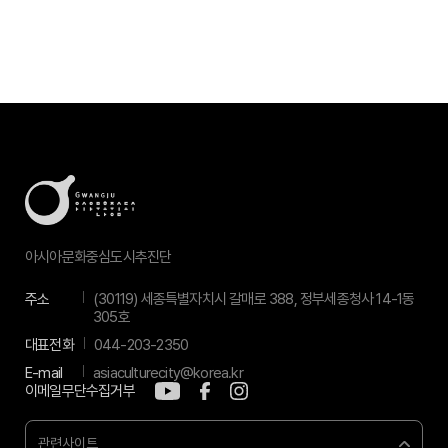
아시아문화중심도시추진단
주소
(30119) 세종특별자치시 갈매로 388, 정부세종청사 14-1동
305호
대표전화
044-203-2350
E-mail
asiaculturecity@korea.kr
이메일무단수집거부
관련사이트