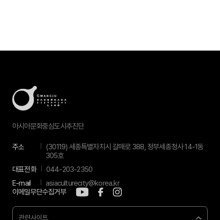
아시아문화중심도시추진단
주소
(30119) 세종특별자치시 갈매로 388, 정부세종청사 14-1동
305호
대표전화
044-203-2350
E-mail
asiaculturecity@korea.kr
이메일무단수집거부
관련사이트