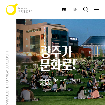
KR
EN
광주가
HUB CITY OF ASIAN CULTURE GWANGJU
문화로!
아시아와 함께 세계를 향해 나
아갑니다