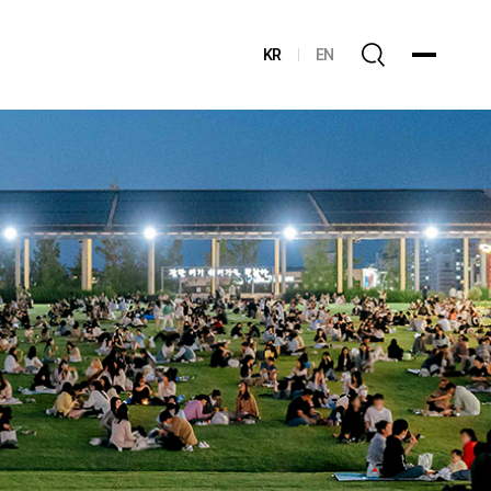
KR
EN