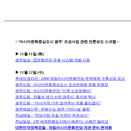
< ‘아시아문화중심도시 광주’ 조성사업 관련 언론보도 스크랩 >
▶ 11월 11일 (화)
광주일보 - 亞문화전당 운용 시스템 개발 시동
▶ 11월 12일 (수)
투데이코리아 - 2008 국립아시아문화전당 운영체계 구축사업 공고
광주드림 - 아시아문화중심도시 조성위원회 최협 위원장
광주드림 - 아시아문화전당 “이젠 소프트웨어”
광주드림 - 정율성 생가 논란 광주시, 종지부 찍나
광주드림 - “아시아적 가치 보여주는 작품 올리겠다”
광주매일신문 - 문화수도 광주 기반시설 '꼴찌'
전남매일 - “전당건립 차질 지역민 우려크다”
전남일보 - 2부 세계문화도시에서 배운다 -스페인 빌바오
대한민국정책포털 - 국립아시아문화전당 개관 준비 본격화