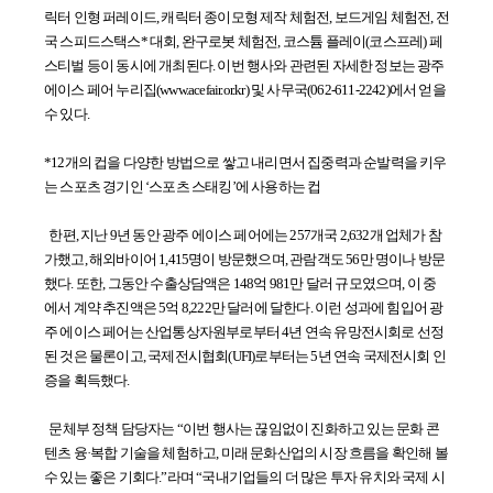
릭터
인형 퍼레이드, 캐릭터 종이모형 제작 체험전, 보드게임 체험전, 전
국 스피드
스택스* 대회, 완구로봇 체험전, 코스튬 플레이(코스프레) 페
스티벌 등이
동시에 개최된다. 이번 행사와 관련된 자세한 정보는 광주
에이스 페어
누리집(
www.acefair.or.kr
) 및 사무국(062-611-2242)에서 얻을
수 있다.
*12개의 컵을 다양한 방법으로 쌓고 내리면서 집중력과 순발력을 키우
는 스포츠
경기인 ‘스포츠 스태킹’에 사용하는 컵
한편, 지난 9년 동안 광주 에이스 페어에는 257개국 2,632개 업체가
참
가했고, 해외바이어 1,415명이 방문했으며, 관람객도 56만 명이나 방문
했다.
또한, 그동안 수출상담액은 148억 981만 달러 규모였으며, 이 중
에서 계약
추진액은 5억 8,222만 달러에 달한다. 이런 성과에 힘입어 광
주 에이스
페어는 산업통상자원부로부터 4년 연속 유망전시회로 선정
된 것은 물론이고,
국제전시협회(UFI)로부터는 5년 연속 국제전시회 인
증을 획득했다.
문체부 정책 담당자는 “이번 행사는 끊임없이 진화하고 있는 문화 콘
텐츠
융·복합 기술을 체험하고, 미래 문화산업의 시장 흐름을 확인해 볼
수 있는
좋은 기회다.”라며 “국내기업들의 더 많은 투자 유치와 국제 시