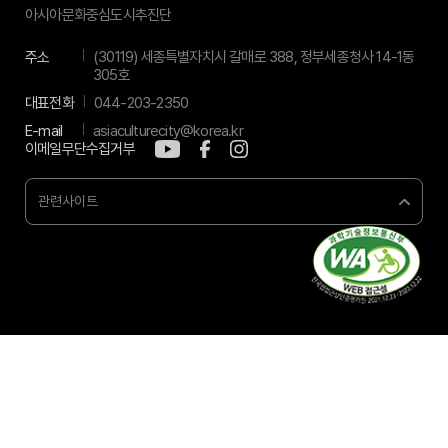
아시아문화중심도시추진단
주소
(30119) 세종특별자치시 갈매로 388, 정부세종청사 14-1동
305호
대표전화
044-203-2350
E-mail
asiaculturecity@korea.kr
이메일무단수집거부
관련사이트