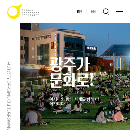
KR
EN
광주가
HUB CITY OF ASIAN CULTURE GWANGJU
문화로!
아시아와 함께 세계를 향해 나
아갑니다