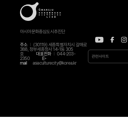
아시아문화중심도시추진단
주소
(30119) 세종특별자치시 갈매로
388, 정부세종청사 14-1동 305
호
대표전화
044-203-
관련사이트
2350
E-
mail
asiaculturecity@korea.kr