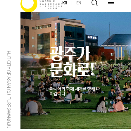
KR
EN
광주가
HUB CITY OF ASIAN CULTURE GWANGJU
문화로!
아시아와 함께 세계를 향해 나
아갑니다