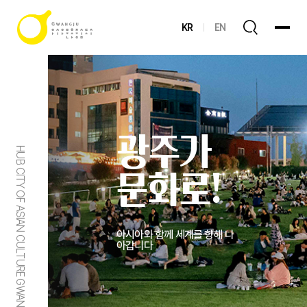
KR
EN
광주가
HUB CITY OF ASIAN CULTURE GWANGJU
문화로!
아시아와 함께 세계를 향해 나
아갑니다