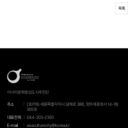
목록
아시아문화중심도시추진단
주소
(30119) 세종특별자치시 갈매로 388, 정부세종청사 14-1동
305호
대표전화
044-203-2350
E-mail
asiaculturecity@korea.kr