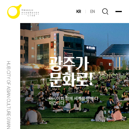
KR
EN
광주가
HUB CITY OF ASIAN CULTURE GWANGJU
문화로!
아시아와 함께 세계를 향해 나
아갑니다