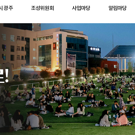
시 광주
조성위원회
사업마당
알림마당
!