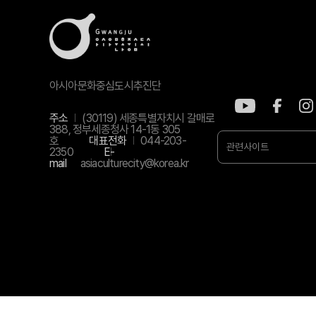
아시아문화중심도시추진단
주소
(30119) 세종특별자치시 갈매로
388, 정부세종청사 14-1동 305
호
대표전화
044-203-
관련사이트
2350
E-
mail
asiaculturecity@korea.kr