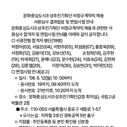
문화중심도시조성추진기획단 비정규계약직 채용
서류심사 결과발표 및 면접시험 안내
문화중심도시조성추진기획단 비정규계약직 채용과 관련한 서
류심사 합격자 및 면접시험 안내를 아래와 같이 공지합니다.
□ 서류전형 합격자 명단(19명)
허정아(03), 서효은(04), 이현주(05), 최엄윤(07), 홍종욱(09),
서정화(12), 김용미(13), 강보선(15),
손정희(18), 김주현
(19), 박세희(21), 윤예니(23), 문수현(24), 이효숙(26), 김현희
(28), 김종열(29), 이창아(30), 김승현(31), 박미란(32)
□ 면접시험 안내(공고)
ㅇ 일시 : '06. 6. 12(월) 10 :00부터
- 응시번호 19까지, 09:40까지 도착
- 응시번호 21번이후, 10:20까지 도착
ㅇ 장소 : 문화중심도시조성추진기획단(2층 회의실), 국립고궁
박물관 2층
■ 주소 : 110-050 서울특별시 종로구 세종로 1-57
※ 오시는길 : 지하철 3호선 경복궁역 5번 출구
ㅇ 지참물 : 주민등록증 등 본인 확인용 신분증