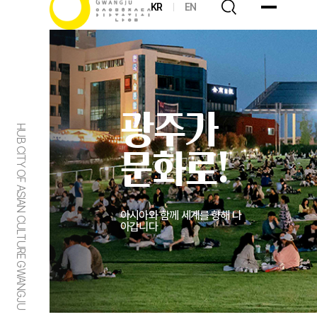
KR
EN
광주가
HUB CITY OF ASIAN CULTURE GWANGJU
문화로!
아시아와 함께 세계를 향해 나
아갑니다