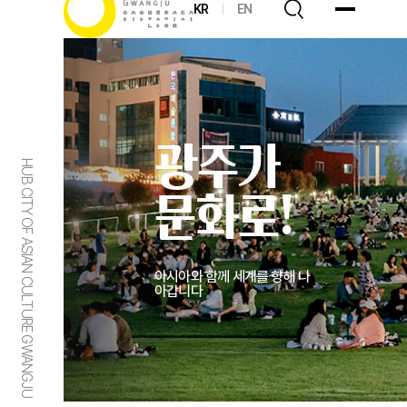
KR
EN
광주가
HUB CITY OF ASIAN CULTURE GWANGJU
문화로!
아시아와 함께 세계를 향해 나
아갑니다