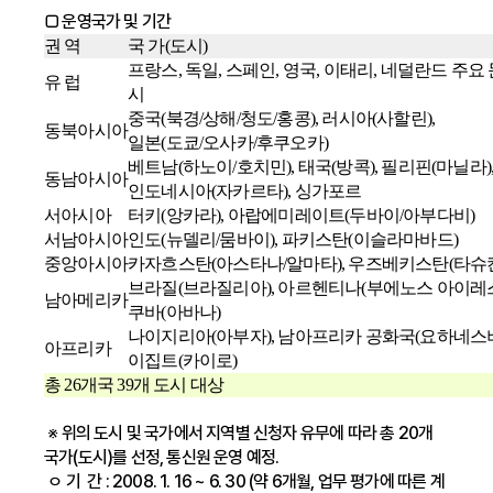
□ 운영국가 및 기간
권 역
국 가(도시)
프랑스, 독일, 스페인, 영국, 이태리, 네덜란드 주요
유 럽
시
중국(북경/상해/청도/홍콩), 러시아(사할린),
동북아시아
일본(도쿄/오사카/후쿠오카)
베트남(하노이/호치민), 태국(방콕), 필리핀(마닐라)
동남아시아
인도네시아(자카르타), 싱가포르
서아시아
터키(앙카라), 아랍에미레이트(두바이/아부다비)
서남아시아
인도(뉴델리/뭄바이), 파키스탄(이슬라마바드)
중앙아시아
카자흐스탄(아스타나/알마타), 우즈베키스탄(타슈
브라질(브라질리아), 아르헨티나(부에노스 아이레스
남아메리카
쿠바(아바나)
나이지리아(아부자), 남아프리카 공화국(요하네스버
아프리카
이집트(카이로)
총 26개국 39개 도시 대상
※ 위의 도시 및 국가에서 지역별 신청자 유무에 따라 총 20개
국가(도시)를 선정, 통신원 운영 예정.
ㅇ 기 간 : 2008. 1. 16 ~ 6. 30 (약 6개월, 업무 평가에 따른 계