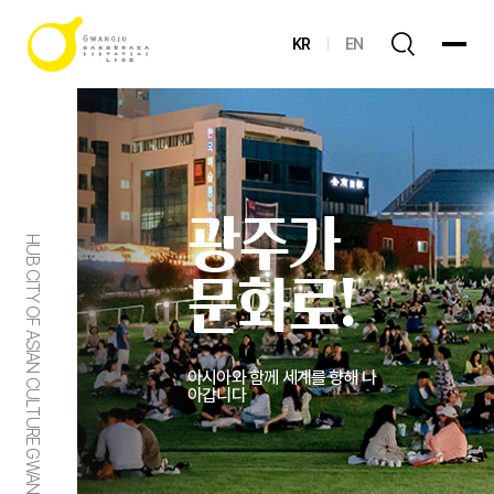
KR
EN
광주가
HUB CITY OF ASIAN CULTURE GWANGJU
문화로!
아시아와 함께 세계를 향해 나
아갑니다