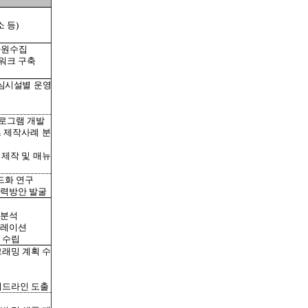
 등)
자원수집
워크 구축
심시설별 운영
로그램 개발
츠 제작사례 분
 제작 및 매뉴
드화 연구
협력방안 발굴
 분석
뮬레이션
 수립
그래밍 계획 수
이드라인 도출