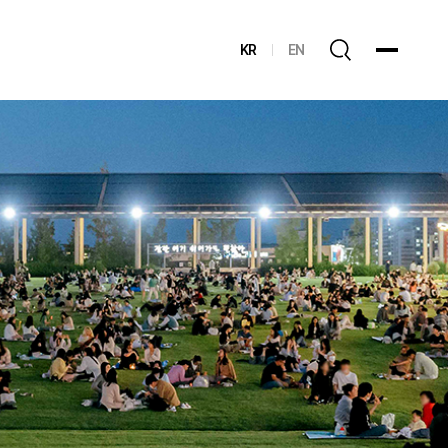
KR
EN