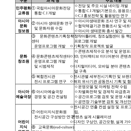
구분
과 제 명
주요 내용
ㅇ전당 및 주요 시설 네이밍 개발
민주평화
① 국립아시아문화전당
ㅇ통합 C.I 개발(기본요소, 응용요소
교류원
통합 C.I 개발
ㅇC.I 홍보전략 및 활용방안 연구
아시아
ㅇ아시아생태문화 조사·연구 및 
② 아시아 생태문화 연구
문화
ㅇ협약체결기관 현황조사 및 네트
및 문화자원 수집
정보원
ㅇ아시아 생태문화 총서 발간
③
문화콘텐츠기획창작
ㅇ
창작아틀리에, 창조실험센터 등 핵
센터
프로그램
개발
운영프로그램 개발
ㅇ기획창작 프로젝트 발굴
ㅇ콘텐츠제작수요 분석 및 운영프
문화
④ 문화콘텐츠제작센터
ㅇ
3D, 인터랙티브 미디어분야 콘텐
창조원
운영프로그램 개발
석
및 시범제작
ㅇ
디지털미디어, 모바일 분야 콘텐츠
얼 구축
⑤ 복합전시관
ㅇ전시관별
세부전시기획안 및 브랜
전시 프로그램 연구
ㅇ
해외 유사기관 공동전시 기획 및 
ㅇ운영모델 및 마케팅 전략 수립
아시아
⑥ 아시아예술극장
ㅇ차별화전략 및 경제적 파급효과
예술극장
경영 및 공간 컨설팅
ㅇ공간프로그램 검토 및 운영 시
ㅇ공연장 기술부분 검토 및 개선안
ㅇ전시공간 연출 컨셉 설정 및 프로
⑦ 어린이지식문화원
립,
전시공간 구성방안 연구
콘텐츠 설계 시뮬레이션
어린이
ㅇ
디자인 구상안, 공간모형, 설계 가
지식
⑧
교육문화(eud-culture)