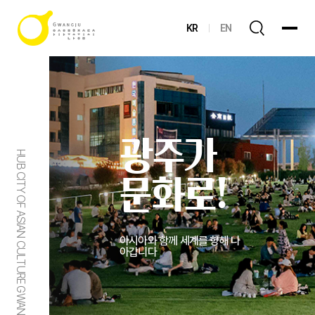
KR
EN
광주가
HUB CITY OF ASIAN CULTURE GWANGJU
문화로!
아시아와 함께 세계를 향해 나
아갑니다