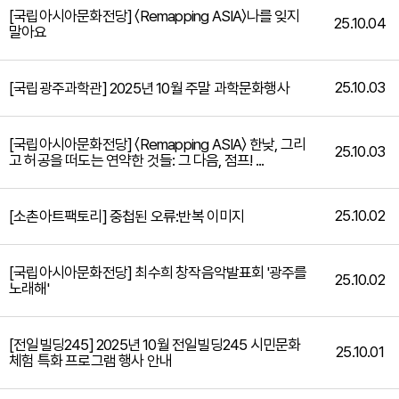
[국립아시아문화전당] 〈Remapping ASIA〉나를 잊지
25.10.04
말아요
25.10.03
[국립광주과학관] 2025년 10월 주말 과학문화행사
[국립아시아문화전당] 〈Remapping ASIA〉 한낮, 그리
25.10.03
고 허공을 떠도는 연약한 것들: 그 다음, 점프! ...
25.10.02
[소촌아트팩토리] 중첩된 오류:반복 이미지
[국립아시아문화전당] 최수희 창작음악발표회 '광주를
25.10.02
노래해'
[전일빌딩245] 2025년 10월 전일빌딩245 시민문화
25.10.01
체험 특화 프로그램 행사 안내