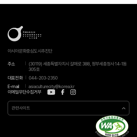
아시아문화중심도시추진단
주소
(30119) 세종특별자치시 갈매로 388, 정부세종청사 14-1동
305호
대표전화
044-203-2350
E-mail
asiaculturecity@korea.kr
이메일무단수집거부
관련사이트