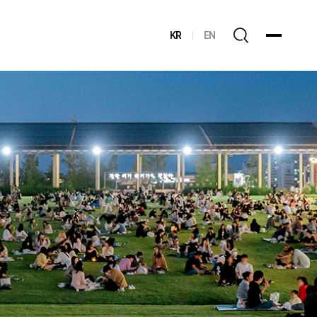
KR
EN