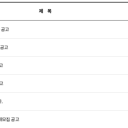
제 목
 공고
재공고
고
고
.
개모집 공고