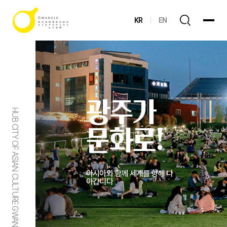
KR
EN
광주가
HUB CITY OF ASIAN CULTURE GWANGJU
문화로!
아시아와 함께 세계를 향해 나
아갑니다