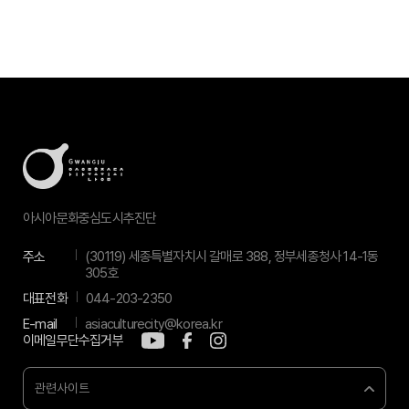
아시아문화중심도시추진단
주소
(30119) 세종특별자치시 갈매로 388, 정부세종청사 14-1동
305호
대표전화
044-203-2350
E-mail
asiaculturecity@korea.kr
이메일무단수집거부
관련사이트