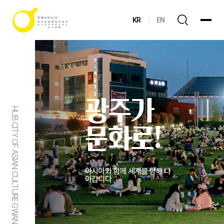
KR
EN
광주가
HUB CITY OF ASIAN CULTURE GWANGJU
문화로!
아시아와 함께 세계를 향해 나
아갑니다