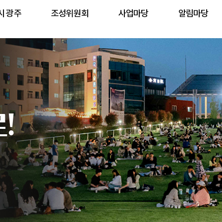
시 광주
조성위원회
사업마당
알림마당
!