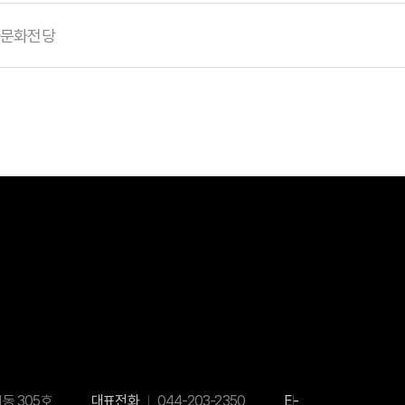
아문화전당
1동 305호
대표전화
044-203-2350
E-