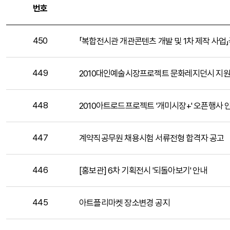
번호
450
「복합전시관 개관콘텐츠 개발 및 1차 제작 사
449
2010대인예술시장프로젝트 문화레지던시 지원
448
2010아트로드프로젝트 '개미시장+' 오픈행사 
447
계약직공무원 채용시험 서류전형 합격자 공고
446
[홍보관] 6차 기획전시 '되돌아보기' 안내
445
아트플리마켓 장소변경 공지