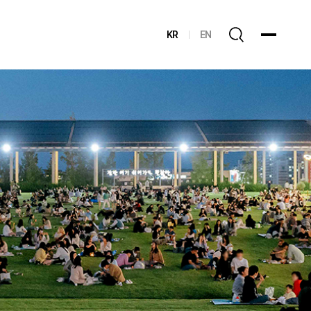
KR
EN