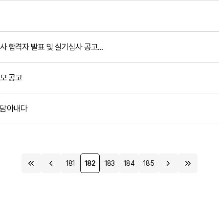
합격자 발표 및 실기심사 공고...
모 공고
 담아내다
181
182
183
184
185