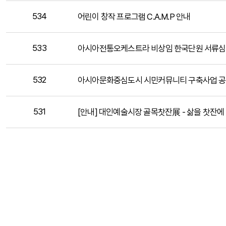
534
어린이 창작 프로그램 C.A.M.P 안내
533
아시아전통오케스트라 비상임 한국단원 서류심사 
532
아시아문화중심도시 시민커뮤니티 구축사업 공
531
[안내] 대인예술시장 골목찻잔展 - 삶을 찻잔에