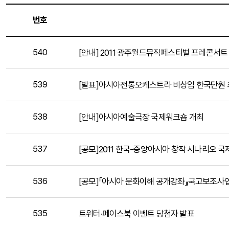
번호
540
[안내] 2011 광주월드뮤직페스티벌 프레콘서트
539
[발표]아시아전통오케스트라 비상임 한국단원 
538
[안내]아시아예술극장 국제워크숍 개최
537
[공모]2011 한국-중앙아시아 창작 시나리오 
536
[공모]『아시아 문화이해 공개강좌』국고보조사
535
트위터·페이스북 이벤트 당첨자 발표