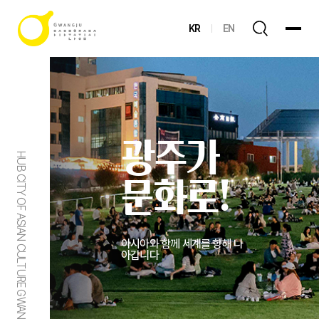
KR
EN
광주가
HUB CITY OF ASIAN CULTURE GWANGJU
문화로!
아시아와 함께 세계를 향해 나
아갑니다