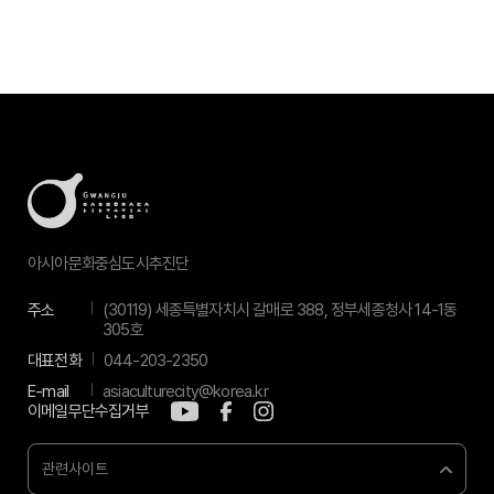
아시아문화중심도시추진단
주소
(30119) 세종특별자치시 갈매로 388, 정부세종청사 14-1동
305호
대표전화
044-203-2350
E-mail
asiaculturecity@korea.kr
이메일무단수집거부
관련사이트