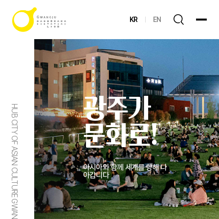
KR
EN
광주가
HUB CITY OF ASIAN CULTURE GWANGJU
문화로!
아시아와 함께 세계를 향해 나
아갑니다