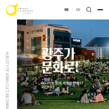
KR
EN
광주가
HUB CITY OF ASIAN CULTURE GWANGJU
문화로!
아시아와 함께 세계를 향해 나
아갑니다