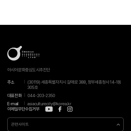
아시아문화중심도시추진단
주소
(30119) 세종특별자치시 갈매로 388, 정부세종청사 14-1동
305호
대표전화
044-203-2350
E-mail
asiaculturecity@korea.kr
이메일무단수집거부
관련사이트