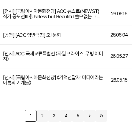
[전시] [국립아시아문화전당] ACC 뉴스트(NEWST)
26.06.16
작가 공모전Ⅲ 《Useless but Beautiful 쓸모없는 그...
26.06.04
[공연] [ACC 양반극장] 오! 문희
[전시] ACC 국제교류특별전 〈자밀 프라이즈: 무빙 이미
26.05.27
지〉
[전시] [국립아시아문화전당] 《기억전달자: 미디어라는
26.05.15
이름의 기계들》
1
2
3
4
5