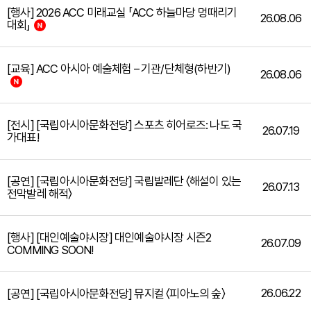
[행사] 2026 ACC 미래교실 「ACC 하늘마당 멍때리기
26.08.06
대회」
[교육] ACC 아시아 예술체험 – 기관/단체형(하반기)
26.08.06
[전시] [국립아시아문화전당] 스포츠 히어로즈: 나도 국
26.07.19
가대표!
[공연] [국립아시아문화전당] 국립발레단 〈해설이 있는
26.07.13
전막발레 해적〉
[행사] [대인예술야시장] 대인예술야시장 시즌2
26.07.09
COMMING SOON!
26.06.22
[공연] [국립아시아문화전당] 뮤지컬 〈피아노의 숲〉